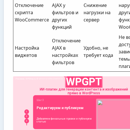
Отключение
AJAX у
Снижение
нар
скрипта
фильтров и
нагрузки на
друг
WooCommerce
других
сервер
функ
функций
Woo
Не в
Отключение
дост
Настройка
AJAX в
Удобно, не
зави
виджетов
настройках
требует кода
темы
фильтров
плаг