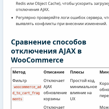
Redis или Object Cache), чтобы ускорить загрузк
отключения AJAX.
Регулярно проверяйте логи ошибок сервера, ч
выявлять конфликты при внесении изменений.
Сравнение способов
отключения AJAX в
WooCommerce
Метод
Описание
Плюсы
Мин
Фильтр
Отключает
Простой код,
Корз
AJAX
минимальное
woocommerce_ad
обно
обновление
влияние на
d_to_cart_frag
пере
корзины
UX
ments
Отключает
Мож