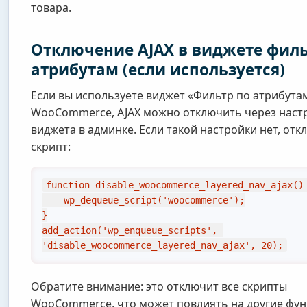
товара.
Отключение AJAX в виджете филь
атрибутам (если используется)
Если вы используете виджет «Фильтр по атрибута
WooCommerce, AJAX можно отключить через наст
виджета в админке. Если такой настройки нет, отк
скрипт:
function disable_woocommerce_layered_nav_ajax() 
    wp_dequeue_script('woocommerce');

}

add_action('wp_enqueue_scripts', 
'disable_woocommerce_layered_nav_ajax', 20);
Обратите внимание: это отключит все скрипты
WooCommerce, что может повлиять на другие фун