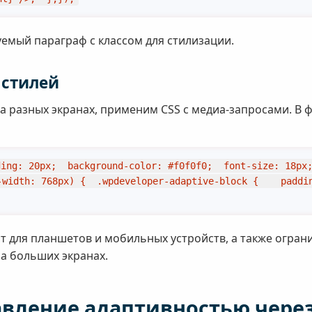
уемый параграф с классом для стилизации.
 стилей
а разных экранах, применим CSS с медиа-запросами. В 
ing: 20px;  background-color: #f0f0f0;  font-size: 18px;
width: 768px) {  .wpdeveloper-adaptive-block {    padding:
 для планшетов и мобильных устройств, а также огран
а больших экранах.
вление адаптивностью через