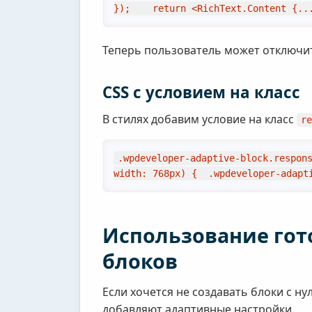
});    return <RichText.Content {..
Теперь пользователь может отключит
CSS с условием на класс
В стилях добавим условие на класс
re
.wpdeveloper-adaptive-block.respon
width: 768px) {  .wpdeveloper-adapt
Использование гот
блоков
Если хочется не создавать блоки с 
добавляют адаптивные настройки.