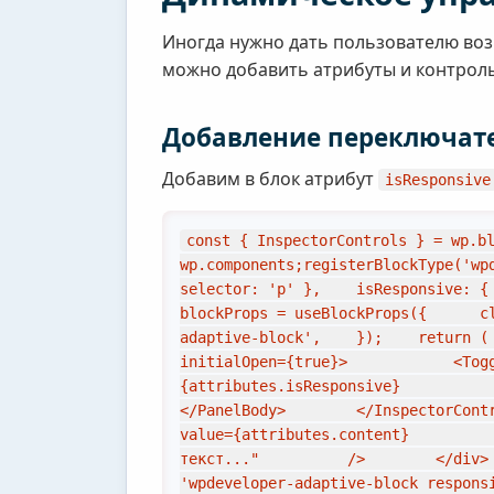
Иногда нужно дать пользователю возм
можно добавить атрибуты и контролы
Добавление переключат
Добавим в блок атрибут
isResponsive
const { InspectorControls } = wp.bl
wp.components;registerBlockType('wp
selector: 'p' },    isResponsive: {
blockProps = useBlockProps({      c
adaptive-block',    });    return (
initialOpen={true}>            <Tog
{attributes.isResponsive}             
</PanelBody>        </InspectorControls
value={attributes.content}         
текст..."          />        </div>
'wpdeveloper-adaptive-block respons