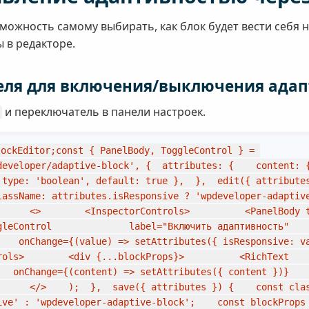
ожность самому выбирать, как блок будет вести себя на
 в редакторе.
еля для включения/выключения адап
и переключатель в панели настроек.
ockEditor;const { PanelBody, ToggleControl } = 
developer/adaptive-block', {  attributes: {    content: {
 type: 'boolean', default: true },  },  edit({ attributes
lassName: attributes.isResponsive ? 'wpdeveloper-adaptiv
      <>        <InspectorControls>          <PanelBody t
gleControl              label="Включить адаптивность"   
 onChange={(value) => setAttributes({ isResponsive: value })}
>        <div {...blockProps}>          <RichText            t
   onChange={(content) => setAttributes({ content })}    
      </>    );  },  save({ attributes }) {    const clas
ive' : 'wpdeveloper-adaptive-block';    const blockProps 