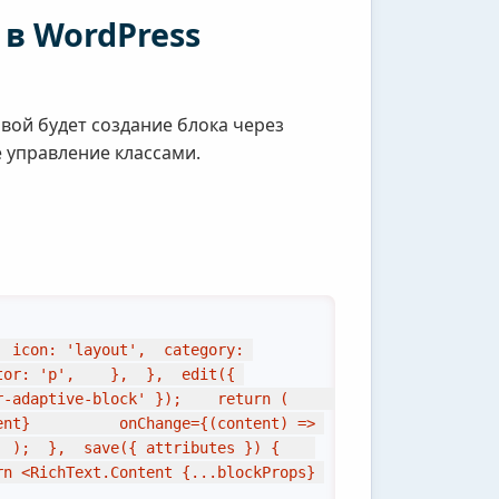
в WordPress
овой будет создание блока через
 управление классами.
 icon: 'layout',  category: 
or: 'p',    },  },  edit({ 
ptive-block' });    return (      
nt}          onChange={(content) => 
;  },  save({ attributes }) {    
n <RichText.Content {...blockProps} 