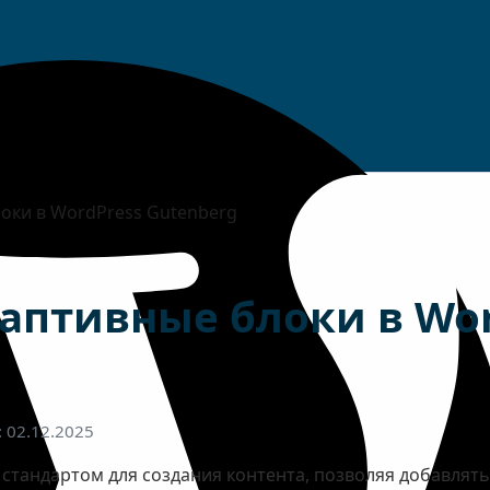
локи в WordPress Gutenberg
даптивные блоки в Wor
 02.12.2025
 стандартом для создания контента, позволяя добавлят