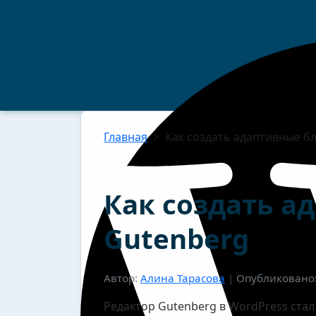
Главная
>
Как создать адаптивные б
Как создать а
Gutenberg
Автор:
Алина Тарасова
|
Опубликовано:
Редактор Gutenberg в WordPress стал