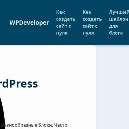
Как
Как
Лучши
создать
создать
шаблон
WPDeveloper
сайт с
сайт с
для
нуля
нуля
блога
dPress
ь разнообразные блоки. Часто