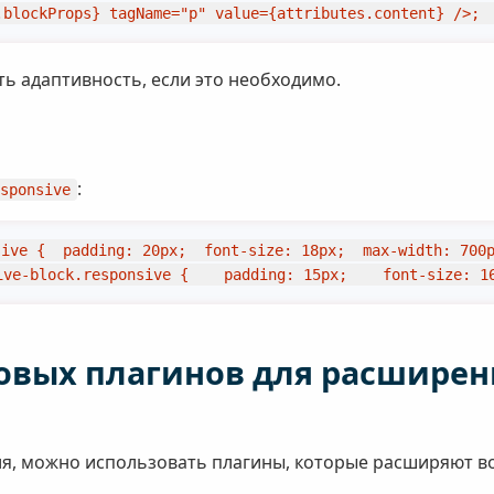
.blockProps} tagName="p" value={attributes.content} />; 
ь адаптивность, если это необходимо.
:
sponsive
sive {  padding: 20px;  font-size: 18px;  max-width: 700
ive-block.responsive {    padding: 15px;    font-size: 1
овых плагинов для расширен
нуля, можно использовать плагины, которые расширяют 