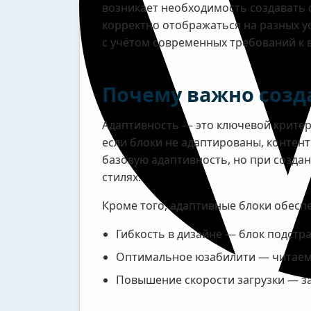
возникает необходимость создавать 
корректно отображаться на разных ус
с учётом современных требований к 
Почему важно созд
Адаптивность — это ключевой критери
если блоки не адаптированы, контен
базовую адаптивность, но при созда
стилях.
Кроме того, адаптивные блоки обесп
Гибкость в дизайне — блок подстр
Оптимальное юзабилити — читаемо
Повышение скорости загрузки — з