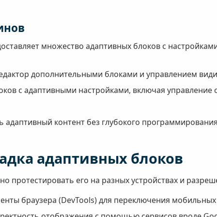
инов
оставляет множество адаптивных блоков с настройками
дактор дополнительными блоками и управлением видим
ков с адаптивными настройками, включая управление 
ь адаптивный контент без глубокого программирования
ладка адаптивных блоков
о протестировать его на разных устройствах и разреше
нты браузера (DevTools) для переключения мобильных 
рректность отображения с помощью сервисов вроде Goog