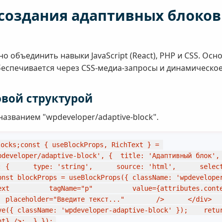
создания адаптивных блоков 
о объединить навыки JavaScript (React), PHP и CSS. Осн
обеспечивается через CSS-медиа-запросы и динамическое
овой структурой
названием "wpdeveloper/adaptive-block".
ocks;const { useBlockProps, RichText } = 
pdeveloper/adaptive-block', {  title: 'Адаптивный блок', 
: {      type: 'string',      source: 'html',      select
st blockProps = useBlockProps({ className: 'wpdeveloper-ada
ext          tagName="p"          value={attributes.conte
 placeholder="Введите текст..."        />      </div>    )
ve({ className: 'wpdeveloper-adaptive-block' });    retur
nt} />;  },});