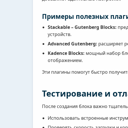
Примеры полезных плаг
Stackable – Gutenberg Blocks:
пред
устройств.
Advanced Gutenberg:
расширяет ре
Kadence Blocks:
мощный набор бло
отображением.
Эти плагины помогут быстро получит
Тестирование и от
После создания блока важно тщательн
Использовать встроенные инструме
Проверять скорость загрузки и ко