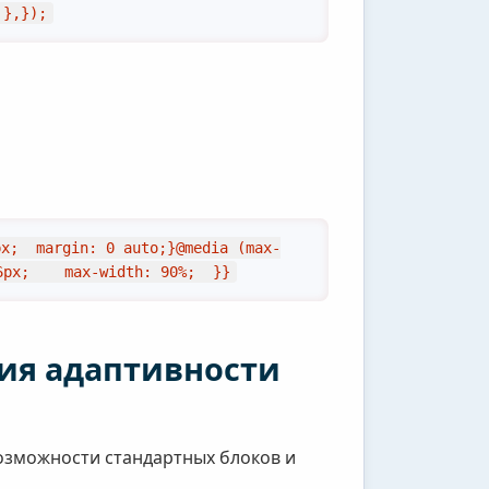
 },});
px;  margin: 0 auto;}@media (max-
6px;    max-width: 90%;  }}
ия адаптивности
возможности стандартных блоков и