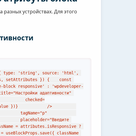
 разных устройствах. Для этого
тивности
 type: 'string', source: 'html', 
, setAttributes }) {    const 
e-block responsive' : 'wpdeveloper-
itle="Настройки адаптивности" 
           checked=
            />          
agName="p"            
        placeholder="Введите 
sName = attributes.isResponsive ? 
= useBlockProps.save({ className 