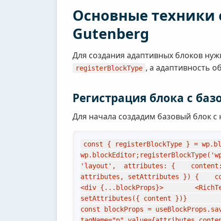
Основные техники 
Gutenberg
Для создания адаптивных блоков нужн
, а адаптивность 
registerBlockType
Регистрация блока с баз
Для начала создадим базовый блок с 
const { registerBlockType } = wp.bl
wp.blockEditor;registerBlockType('w
'layout',  attributes: {    content
attributes, setAttributes }) {    con
<div {...blockProps}>        <RichT
setAttributes({ content })}         
const blockProps = useBlockProps.sa
tagName="p" value={attributes.conte