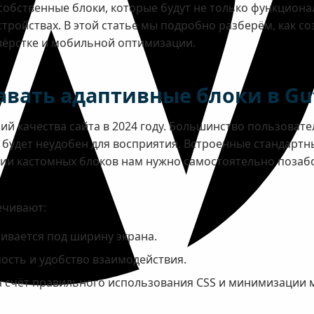
собственные блоки, которые будут не только функцион
тройствах. В этой статье мы подробно разберём, как с
вёрстке и мобильной оптимизации.
авать адаптивные блоки в Gu
й качества сайта в 2024 году. Большинство пользовате
т будет неудобен для восприятия. Встроенные стандарт
нии кастомных блоков нам нужно самостоятельно позабо
ечивают:
аивается под ширину экрана.
сть и удобство взаимодействия.
а счёт правильного использования CSS и минимизации 