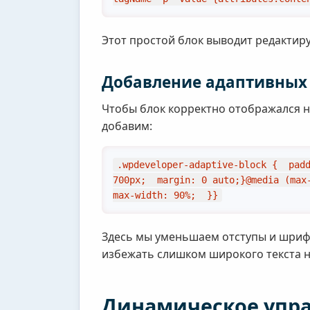
Этот простой блок выводит редактир
Добавление адаптивных
Чтобы блок корректно отображался н
добавим:
.wpdeveloper-adaptive-block {  padd
700px;  margin: 0 auto;}@media (max-
max-width: 90%;  }}
Здесь мы уменьшаем отступы и шрифт
избежать слишком широкого текста н
Динамическое упра