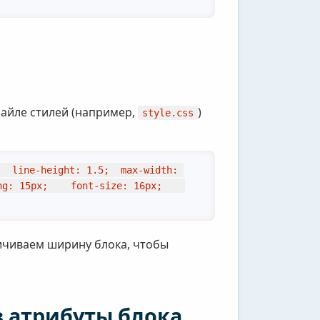
файле стилей (например,
)
style.css
  line-height: 1.5;  max-width: 
 15px;    font-size: 16px;    
ичиваем ширину блока, чтобы
 атрибуты блока