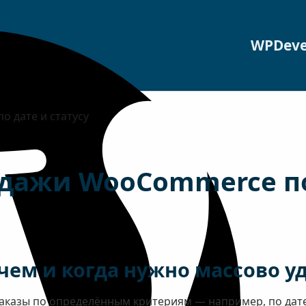
WPDeve
о дате и статусу
одажи WooCommerce по
чем и когда нужно массово 
аказы по определённым критериям — например, по дате