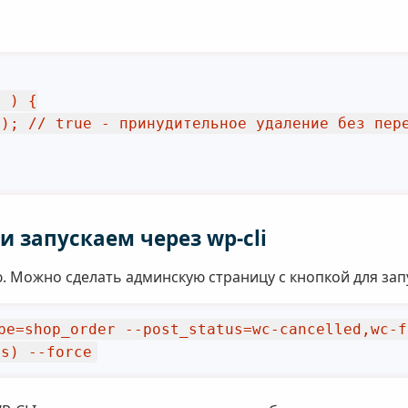
и запускаем через wp-cli
. Можно сделать админскую страницу с кнопкой для зап
pe=shop_order --post_status=wc-cancelled,wc-f
ds) --force