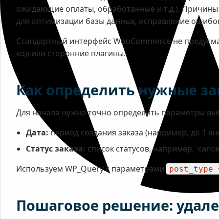
ожидающие оплаты, обработанные и т.д.). Причины 
для оптимизации базы данных, исправление ошибок
Стандартный интерфейс WooCommerce не предусматр
код или сторонние плагины.
Как определить нужные за
Для начала нужно точно определить параметры выб
Дата:
период создания заказа (например, до 1 ян
Статус заказа:
список статусов, например, 'cancelle
Используем WP_Query с параметрами
post_type 
Пошаговое решение: удален