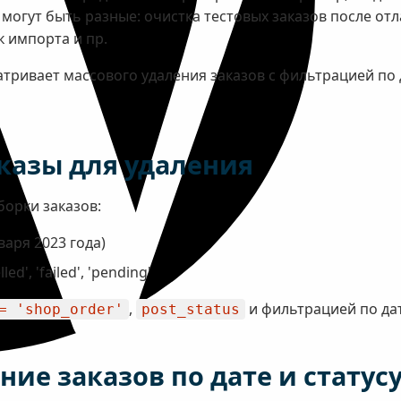
могут быть разные: очистка тестовых заказов после от
 импорта и пр.
ивает массового удаления заказов с фильтрацией по да
казы для удаления
орки заказов:
варя 2023 года)
d', 'failed', 'pending'
,
и фильтрацией по дат
= 'shop_order'
post_status
ие заказов по дате и статусу