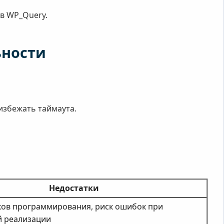
 в WP_Query.
ьности
избежать таймаута.
Недостатки
ков программирования, риск ошибок при
 реализации