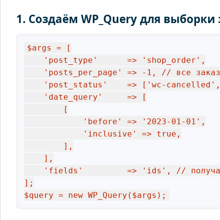
1. Создаём WP_Query для выборки 
$args = [

    'post_type'      => 'shop_order',

    'posts_per_page' => -1, // все заказы

    'post_status'    => ['wc-cancelled', 'wc-failed', 'wc-pending'],

    'date_query'     => [

        [

            'before' => '2023-01-01',

            'inclusive' => true,

        ],

    ],

    'fields'         => 'ids', // получаем только ID

];

$query = new WP_Query($args);