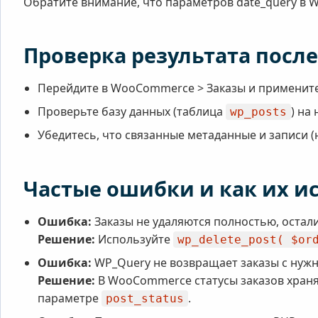
Обратите внимание, что параметров date_query в W
Проверка результата посл
Перейдите в WooCommerce > Заказы и примените 
Проверьте базу данных (таблица
) на
wp_posts
Убедитесь, что связанные метаданные и записи 
Частые ошибки и как их и
Ошибка:
Заказы не удаляются полностью, остал
Решение:
Используйте
wp_delete_post( $or
Ошибка:
WP_Query не возвращает заказы с нужн
Решение:
В WooCommerce статусы заказов хран
параметре
.
post_status