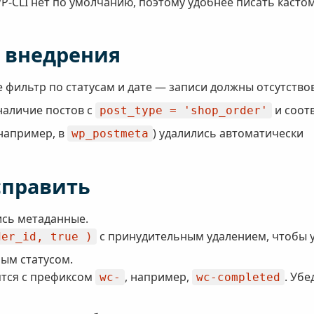
P-CLI нет по умолчанию, поэтому удобнее писать касто
е внедрения
фильтр по статусам и дате — записи должны отсутство
 наличие постов с
и соот
post_type = 'shop_order'
(например, в
) удалились автоматически
wp_postmeta
справить
ись метаданные.
с принудительным удалением, чтобы у
der_id, true )
ым статусом.
ятся с префиксом
, например,
. Уб
wc-
wc-completed