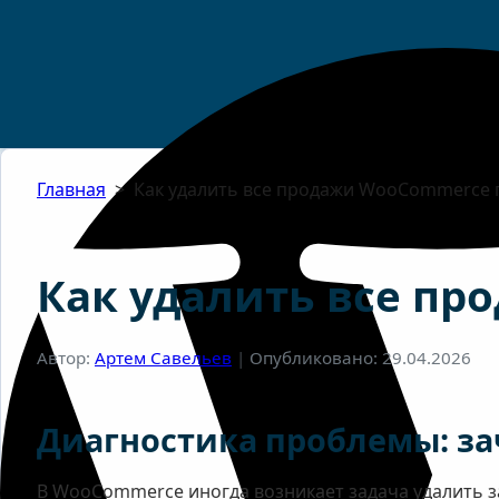
Главная
>
Как удалить все продажи WooCommerce п
Как удалить все пр
Автор:
Артем Савельев
|
Опубликовано: 29.04.2026
Диагностика проблемы: за
В WooCommerce иногда возникает задача удалить з