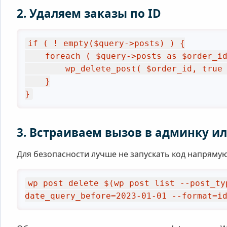
2. Удаляем заказы по ID
if ( ! empty($query->posts) ) {

    foreach ( $query->posts as $order_id ) {

        wp_delete_post( $order_id, true ); // true - принудительное удаление без перемещения в корзину

    }

}
3. Встраиваем вызов в админку ил
Для безопасности лучше не запускать код напрямую
wp post delete $(wp post list --post_ty
date_query_before=2023-01-01 --format=i