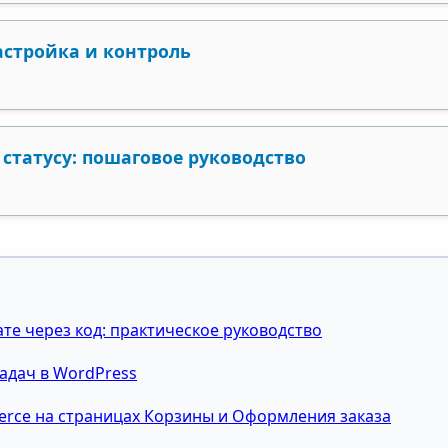
астройка и контроль
статусу: пошаговое руководство
те через код: практическое руководство
адач в WordPress
rce на страницах Корзины и Оформления заказа