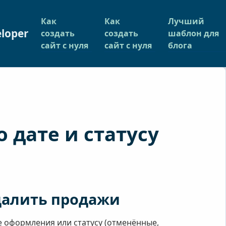
Как
Как
Лучший
loper
создать
создать
шаблон для
сайт с нуля
сайт с нуля
блога
 дате и статусу
удалить продажи
 оформления или статусу (отменённые,