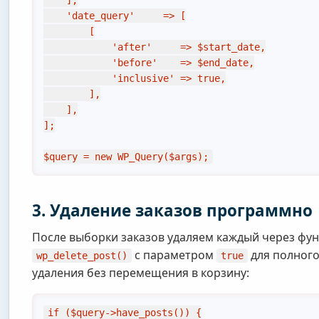
    ],

    'date_query'     => [

        [

            'after'     => $start_date,

            'before'    => $end_date,

            'inclusive' => true,

        ],

    ],

];

$query = new WP_Query($args);
3. Удаление заказов программно
После выборки заказов удаляем каждый через фу
с параметром
для полног
wp_delete_post()
true
удаления без перемещения в корзину:
if ($query->have_posts()) {
