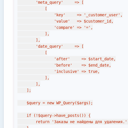
        'meta_query'     => [

            [

                'key'     => '_customer_user',

                'value'   => $customer_id,

                'compare' => '=',

            ],

        ],

        'date_query'     => [

            [

                'after'     => $start_date,

                'before'    => $end_date,

                'inclusive' => true,

            ],

        ],

    ];

    $query = new WP_Query($args);

    if (!$query->have_posts()) {

        return 'Заказы не найдены для удаления.';

    }
