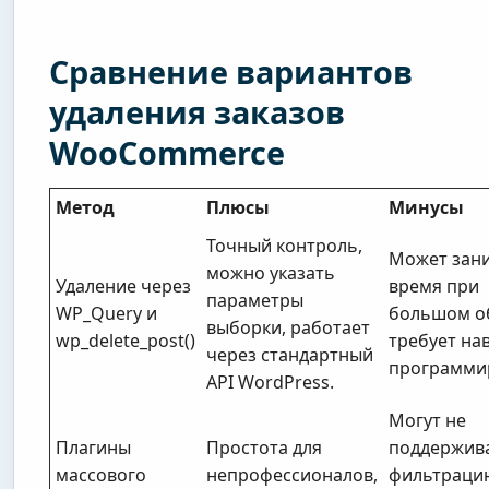
Сравнение вариантов
удаления заказов
WooCommerce
Метод
Плюсы
Минусы
Точный контроль,
Может зан
можно указать
Удаление через
время при
параметры
WP_Query и
большом о
выборки, работает
wp_delete_post()
требует на
через стандартный
программи
API WordPress.
Могут не
Плагины
Простота для
поддержив
массового
непрофессионалов,
фильтраци