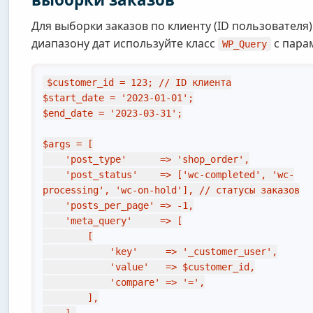
Для выборки заказов по клиенту (ID пользователя)
диапазону дат используйте класс
с пара
WP_Query
$customer_id = 123; // ID клиента

$start_date = '2023-01-01';

$end_date = '2023-03-31';

$args = [

    'post_type'      => 'shop_order',

    'post_status'    => ['wc-completed', 'wc-
processing', 'wc-on-hold'], // статусы заказов

    'posts_per_page' => -1,

    'meta_query'     => [

        [

            'key'     => '_customer_user',

            'value'   => $customer_id,

            'compare' => '=',

        ],
