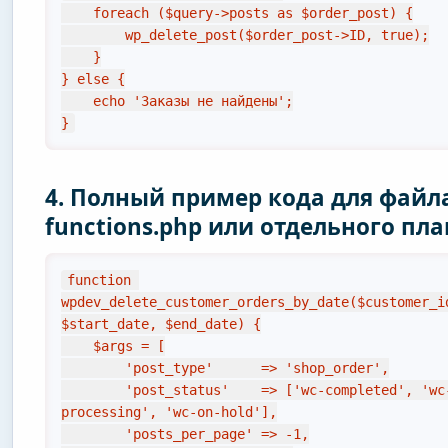
    foreach ($query->posts as $order_post) {

        wp_delete_post($order_post->ID, true);

    }

} else {

    echo 'Заказы не найдены';

}
4. Полный пример кода для файл
functions.php или отдельного пл
function 
wpdev_delete_customer_orders_by_date($customer_i
$start_date, $end_date) {

    $args = [

        'post_type'      => 'shop_order',

        'post_status'    => ['wc-completed', 'wc-
processing', 'wc-on-hold'],

        'posts_per_page' => -1,
