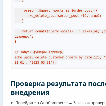
    foreach ($query->posts as $order_post) {

        wp_delete_post($order_post->ID, true);

    }

    return count($query->posts) . ' заказ(ов) успешно 
удалено.';

}

// Запуск функции (пример)

echo wpdev_delete_customer_orders_by_date(123, '
01-01', '2023-03-31');
Проверка результата посл
внедрения
Перейдите в WooCommerce → Заказы и проверь